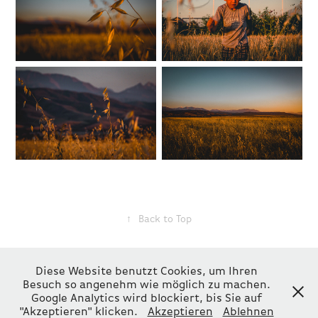
↑
Back to Top
Angaben gemäß § 5 TMG: Robin Baumann / Straße 67 Nr. 21 13125 Berlin
Diese Website benutzt Cookies, um Ihren
/ Tel: 01578 8422836 / E-Mail: robin.jonathan.baumann(at)gmail.com
Besuch so angenehm wie möglich zu machen.
Google Analytics wird blockiert, bis Sie auf
/Kleinunternehmer i.S.d. § 19 UStG / Vollständiges Impressum und
"Akzeptieren" klicken.
Akzeptieren
Ablehnen
Informationen zum Datenschutz unter "Contact / Imprint"